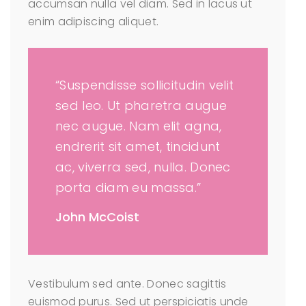
accumsan nulla vel diam. Sed in lacus ut
enim adipiscing aliquet.
“Suspendisse sollicitudin velit
sed leo. Ut pharetra augue
nec augue. Nam elit agna,
endrerit sit amet, tincidunt
ac, viverra sed, nulla. Donec
porta diam eu massa.”
John McCoist
Vestibulum sed ante. Donec sagittis
euismod purus. Sed ut perspiciatis unde