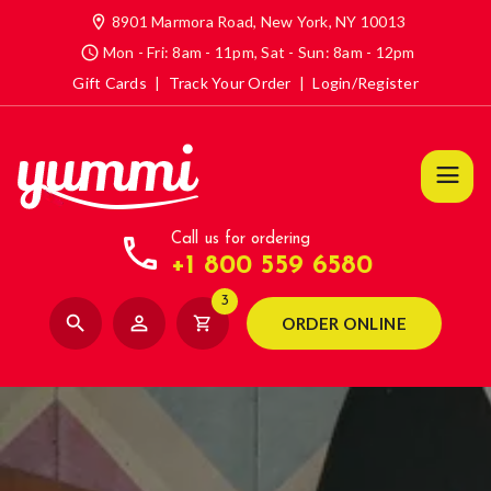
location_on
8901 Marmora Road, New York, NY 10013
access_time
Mon - Fri: 8am - 11pm, Sat - Sun: 8am - 12pm
Gift Cards
|
Track Your Order
|
Login/Register
call
Call us for ordering
+1 800 559 6580
3
search
person_outline
shopping_cart
ORDER ONLINE