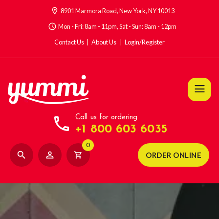
location_on
8901 Marmora Road, New York, NY 10013
access_time
Mon - Fri: 8am - 11pm, Sat - Sun: 8am - 12pm
Contact Us
About Us
Login/Register
call
Call us for ordering
+1 800 603 6035
0
search
person_outline
shopping_cart
ORDER ONLINE