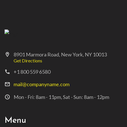
8901 Marmora Road, New York, NY 10013
location_on
Get Directions
+1 800 559 6580
call
mail@companyname.com
mail_outline
Mon - Fri: 8am - 11pm, Sat - Sun: 8am - 12pm
access_time
Menu