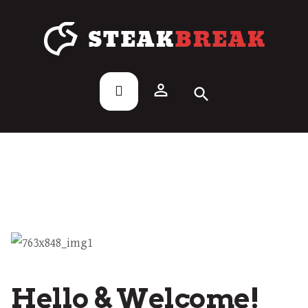
person_outline
search
Hello & Welcome!